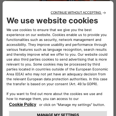
Lorem ipsum S2
Lacus elementum suspendisse vitae pellentesque.
Lorem ipsum dolor sit amet consectetur. Lacinia amet
varius nec laoreet laoreet urna vitae risus. Orci velit
consectetur eu nulla molestie lectus sit netus. Mi eget
suspendisse
dignissim aliquet id mollis lectus at imperdiet.
Tellus nec ut nibh dignissim proin lectus nullam.
Tristique tellus purus amet nisl.