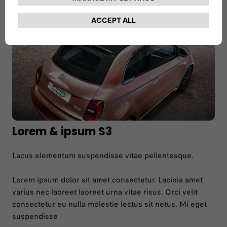
Lorem & ipsum S3
Lacus elementum suspendisse vitae pellentesque.
Lorem ipsum dolor sit amet consectetur. Lacinia amet
varius nec laoreet laoreet urna vitae risus. Orci velit
consectetur eu nulla molestie lectus sit netus. Mi eget
suspendisse