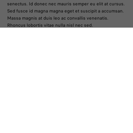
senectus. Id donec nec mauris semper eu elit at cursus.
Sed fusce id magna magna eget et suscipit a accumsan.
Massa magnis at duis leo ac convallis venenatis.
Rhoncus lobortis vitae nulla nisl nec sed.
Lacinia vel erat vitae tellus arcu nulla tempor
morbi.
Follow us
A DEDICATED TEAM TO SUPPORT YOU
Our Customer Service will provide all the information and
assistance you require.
Feel free to ask for specific details about our vehicles, send